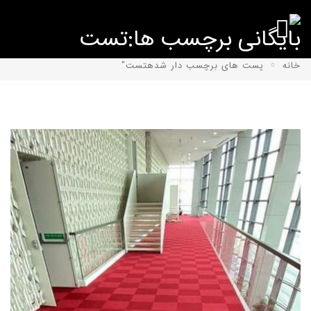
بایگانی برچسب ها:تست
خانه
پست های برچسب دار شدهتست"